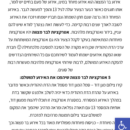
אירוע בר המצווה הוא אירוע מיוחד במינו, אירוע של פעם בחיים יש לומר,
אותו חוגגים כאשר הנער הצעיר עולה לגיל 13 והופך למעשה לגבר. באירוע
המיוחד הזה נרצה שגם חתן השמחה וגם חבריו ישמחו ויזכרו את האירוע
לטובה לאורך שנים רבות קדימה. כדי לעשות זאת נצטרך לוודא שיש להם
עניין, בידור ואטרקציות מלהיבות.
אטרקציות לבר מצווה
יהיו אטרקציות
מיוחדות המתאימות בעיקר לקהל הצעיר והיו גם אטרקציות המושתתות על
ערכי הדת היהודית שכן היא מקורה של הסיבה למסיבה מלכתחילה 🙂 חברת
שואו הפקות אירועים ישמחו לעמוד לשירותכם עם כל השירותים הנדרשים
להפקת האירוע המושלם, לרבות שירותי אטרקציות מלהיבות מעשרות רבות
של סוגים.
5 אטרקציות לבר מצווה שיהפכו את האירוע למושלם:
קירו צילום מגן דוד – סמל המגן דוד מסמל את הדת היהודית וכאשר מדובר
באירוע על טהרת הדת היהודית כדאי יהיה לשלב אלמנט שקשור בדת
במהלך האירוע המסורתי. במסגרת אטרקציה זו תוכלו ליהנות ממגוון דוד,
אותיות והמספר 13 עם תאורה נפלאה ומראה מרהיב שיהפוך את המקום
למושלם עבור צילום תמונות מרהיבות למזכרת.
פתח סרגל נגישות
כניסה מיוחדת – כניסות מיוחדות פופולריות מאוד בכל אירוע בר מצווה וכך