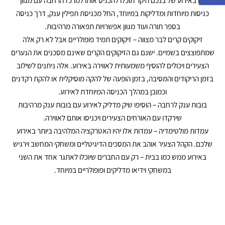
גם באירוע של בנכם היקר תוכלו להכניס אותו למרכז הרחבה עם מגוון
כניסות מיוחדות ומדליקות במיוחד, החל מכניסת תפילין ענק, דרך כניסה
בספר תורה ועוד מגוון אפשרויות תפאורה מרהיבות.
זיקוקים קרים לבר מצווה – זיקוקים תמיד פופולריים אבל לא רק אלה
שמתפוצצים בשמיים. ישנם גם הזיקוקים הקרים שאינם מסכנים את הנערים
הצעירים ויכולים להוסיף משמעותית לאווירה באירוע. אלה ניתנים לשילוב
בזמן הריקודים והמסיבה, בזמן הופעה של להקה מוסיקלית או להקת רקדנים
וכמובן במהלך הכניסה המיוחדת לאירוע.
בובות ענק לרחבה – הוסיפו שיק מדליק לאירוע עם בובות ענק מרהיבות
שירקדו עם האורחים הצעירים ויכניסו אותם לאווירה.
עמדות מולטימדיה – עמדות אלו יהיו האטרקציה המלהיבה ביותר באירוע
שלכם. הקהל הצעיר אוהב את המסכים הדיגיטליים ומשחקי המחשב וירגיש
באירוע ממש כמו בבית – רק עם החברים שיוכלו לאתגר אחד את השני
במשחקי וידיאו מדליקים ופופולריים במיוחד.