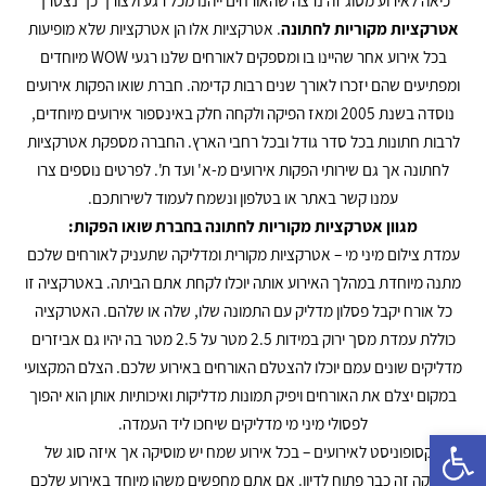
כיאה לאירוע מסוג זה נרצה שהאורחים ייהנו מכל רגע ולצורך כך נצטרך
אטרקציות מקוריות לחתונה
. אטרקציות אלו הן אטרקציות שלא מופיעות
בכל אירוע אחר שהיינו בו ומספקים לאורחים שלנו רגעי WOW מיוחדים
ומפתיעים שהם יזכרו לאורך שנים רבות קדימה. חברת שואו הפקות אירועים
נוסדה בשנת 2005 ומאז הפיקה ולקחה חלק באינספור אירועים מיוחדים,
לרבות חתונות בכל סדר גודל ובכל רחבי הארץ. החברה מספקת אטרקציות
לחתונה אך גם שירותי הפקות אירועים מ-א' ועד ת'. לפרטים נוספים צרו
עמנו קשר באתר או בטלפון ונשמח לעמוד לשירותכם.
מגוון אטרקציות מקוריות לחתונה בחברת שואו הפקות:
עמדת צילום מיני מי – אטרקציות מקורית ומדליקה שתעניק לאורחים שלכם
מתנה מיוחדת במהלך האירוע אותה יוכלו לקחת אתם הביתה. באטרקציה זו
כל אורח יקבל פסלון מדליק עם התמונה שלו, שלה או שלהם. האטרקציה
כוללת עמדת מסך ירוק במידות 2.5 מטר על 2.5 מטר בה יהיו גם אביזרים
מדליקים שונים עמם יוכלו להצטלם האורחים באירוע שלכם. הצלם המקצועי
במקום יצלם את האורחים ויפיק תמונות מדליקות ואיכותיות אותן הוא יהפוך
לפסולי מיני מי מדליקים שיחכו ליד העמדה.
פתח סרגל נגישות
סקסופוניסט לאירועים – בכל אירוע שמח יש מוסיקה אך איזה סוג של
מוסיקה זה כבר פתוח לדיון. אם אתם מחפשים משהו מיוחד באירוע שלכם