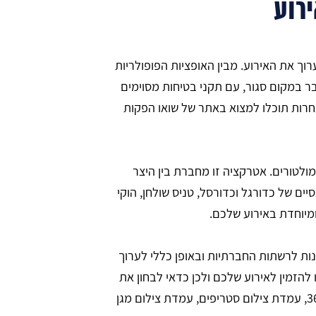
רוע
וך את האירוע. מבין האופציות הפופולריות
 במקום סגור, עם תקני בטיחות מסוימים
חרות תוכלו למצוא באתר של שואו הפקות
לטורים. אטרקציה זו מחברת בין היצר
ם של כדורגל וכדורסל, טניס שולחן, הוקי
ומיוחדת באירוע שלכם.
נות לרשתות החברתיות ובאופן כללי לערוך
להזמין לאירוע שלכם ולכן כדאי לבחון את
הסוגים השונים ואולי אפילו להתייעץ עם הנער הצעיר מה יכול לעניין יותר אותו ואת חבריו לכיתה: עמדת צילום 360, עמדת צילום סטריפים, עמדת צילום מגן