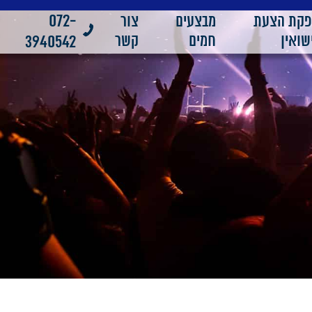
072-
פקת הצעת
מבצעים
צור
שואין
חמים
קשר
3940542