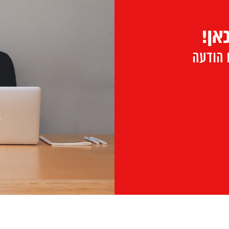
אן!
ו הודעה