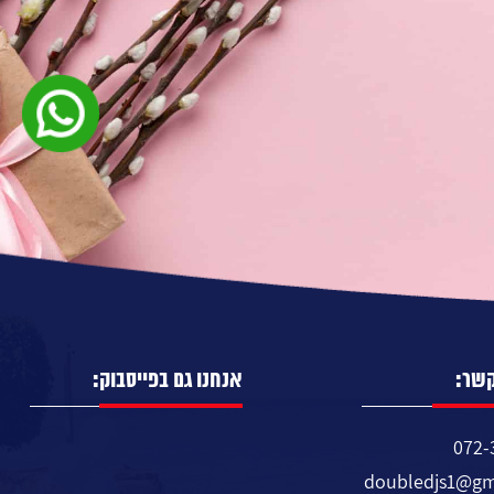
קשר:
אנחנו גם בפייסבוק:
072-
doubledjs1@gm