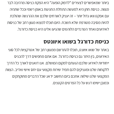
ביותר שמאפשרים לצעירים "לדפוק הופעה" היא הפקת כניסה מרהיבה לבר
מצווה. כניסת חתן היא למעשה התחלת החגיגות באופן רשמי וככל שתהיה
עם אפקט וואו גדול יותר – זה יעניק לאורחים שלכם את ההרגשה שהולכת
להיות מסיבה מטורפת שלא תשכח. היום תוכלו למצוא מגוון רחב של כניסות
לאירועים ואחד הטרנדים הלוהטים שהגיעו אלינו היא כניסת כדורגל.
כניסת כדורגל בשואו איוונטס
באתר של שואו איוונט, תוכלו להתרשם ממגוון רחב של אטרקציות לכל סוגי
האירועים, בין היתר גם כניסת כדורגל. אם אתם מחפשים דרך להכניס
ייחודיות לאירוע שלכם הגעתם למקום המושלם. אנו דואגים לאורך כל הדרך
ללקוחות שלנו ומעניקים להם תמיד שירות מקצועי עם יחס אישי ואדיב. הצוות
המקצועי שלנו שילווה אתכם ביום החשוב ידאג שכל הדברים מתוקתקים
וכמובן ישימו דגש על כל הפרטים הקטנים.