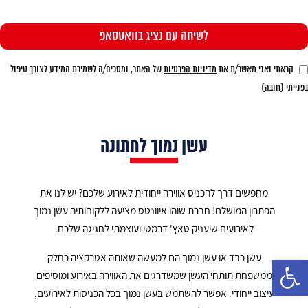
קראתי ואני מאשר/ת את
מדיניות הפרטיות
של האתר, ומסכים/ה לשמירת המידע לצורך טיפול
בפנייתי (חובה)
עשן נמוך לחתונה
מחפשים דרך להכניס אווירה ייחודית לאירוע שלכם? יש לנו את
הפתרון המושלם! חברת שוהו איוונטס מציעה ללקוחותיה עשן נמוך
לאירועים שיעניק טאץ' דרמטי ועוצמתי לחגיגה שלכם.
עשן כבד או עשן נמוך הם למעשה שאותה אטרקציה כחלק
פתח סרגל נגישות
ממשפחת תותחי העשן שמשדרגים את האווירה באירוע ומוסיפים
עיצוב ייחודי. אפשר להשתמש בעשן נמוך בכל הכניסות לאירועים,