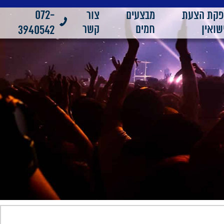
072-
פקת הצעת
מבצעים
צור
שואין
חמים
קשר
3940542