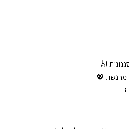
גנונות 🎻
 מרגשת 💖
👦