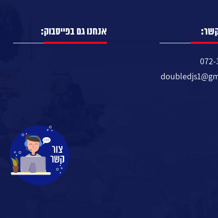
קשר:
אנחנו גם בפייסבוק:
072-
doubledjs1@gm