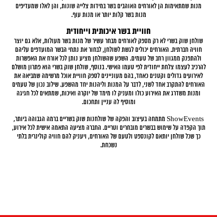
ך,
מנות שמתאימות הן לאורחים האוהבים בשר במידות צלייה שונות, והן לאלו שמעדיפים
את
מנות בשר קלות יותר או מנות עוף.
חן
חוויית בשר איכותית וייחודית
ל
שולחן שוק בשרי לא רק מספק לאורחים מבחר עשיר של מנות בשר מעולות, אלא גם יוצר
לם
חוויה חברתית. האורחים יכולים לגשת לשולחן, לבחור את נתחי הבשר המועדפים עליהם
ויה
ולהתפנק ממגוון רחב של טעמים. השפע שהשולחן מציע נותן לכל אורח את האפשרות
להרכיב לעצמו צלחת ייחודית לפי טעמו האישי. בנוסף, שולחן שוק בשרי הוא פתרון מושלם
לאירועים גדולים וקטנים כאחד, בהם מעוניינים לספק חוויית אוכל מרשימה שמביאה את
האורחים להתקרב אחד לשני, לדבר על המנות וליהנות יחד מהשפע. שילוב נכון של טעמים
ומנות משדרג את האירוע כולו ומעניק לו מימד של יוקרה ואיכות, שמתאים לכל חגיגה
ומוסיף לה עניין ותחכום.
ShowEvents מתמחה בעיצוב והפקה של שולחנות שוק בשריים ברמה הגבוהה ביותר,
תוך הקפדה על שימוש בבשרים מובחרים וטריים. החברה מציעה התאמה אישית לכל אירוע,
כך שכל שולחן יותאם לקונספט ולטעם של האורחים, ויעניק להם חוויה קולינרית בלתי
נשכחת.