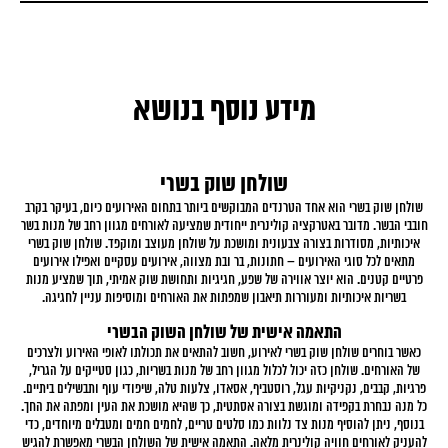
מידע נוסף בנושא
שולחן שוק בשרי
לחן
שולחן שוק בשרי הוא אחד הטרנדים המבוקשים ביותר בתחום האירועים כיום, בעיקר בקרב
ת,
חובבי הבשר. מדובר באטרקציה קולינרית ייחודית שמציעה לאורחים מגוון רחב של מנות בשר
נם
איכותיות, מסודרות בצורה צבעונית ומושכת על שולחן מעוצב ומוקפד. שולחן שוק בשרי
ת
מתאים לכל סוגי האירועים – חתונות, בר ובת מצווה, אירועים עסקיים ואפילו אירועים
יין.
פרטיים קטנים. הוא יוצר אווירה של שפע, חגיגיות ותחושת שוק אמיתי, תוך שמציע מנות
 או
בשריות איכותיות ומעוררות תיאבון שמפתות את האורחים ומוסיפות עניין לחגיגה.
רית
התאמה אישית של שולחן השוק הבשרי
כאשר בוחרים שולחן שוק בשרי לאירוע, חשוב להתאים את תכולתו לאופי האירוע ולצרכים
של האורחים. שולחן כזה יכול לכלול מגוון רחב של מנות בשריות, כגון סטייקים על הגריל,
בין
פרגיות, קבבים, נקניקיות עגל, רוסטביף, אסאדו, צלעות טלה, שיפודי עוף ותבשילים ביתיים.
כל מנה נבחרת בקפידה ומוגשת בצורה אסתטית, כך שהיא מושכת את העין ומפתה את החך.
בנוסף, ניתן להוסיף מנות צד נלוות כמו סלטים טריים, לחמים חמים ומטבלים מיוחדים, כדי
לחן
להעניק לאורחים חוויה קולינרית מלאה. התאמה אישית של השולחן הבשרי מאפשרת להגיש