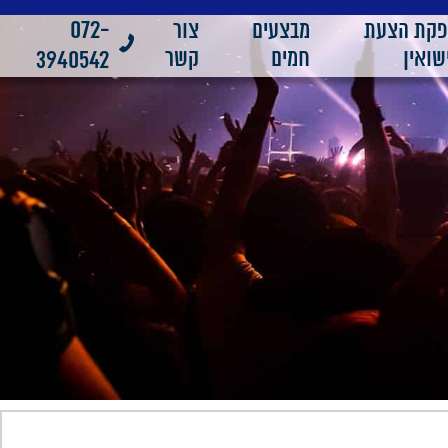
072-
פקת הצעת
מבצעים
צור
שואין
חמים
קשר
3940542