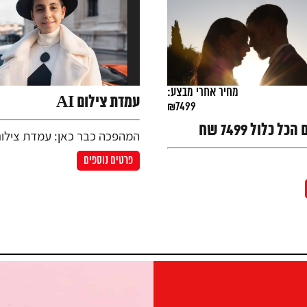
מחיר אחרי מבצע:
עמדת צילום AI
₪7499
 כלול 7499 שח
המהפכה כבר כאן: עמדת צילום
פרטים נוספים