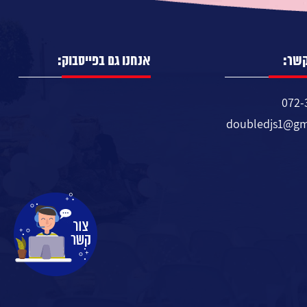
קשר:
אנחנו גם בפייסבוק:
072-
doubledjs1@gm