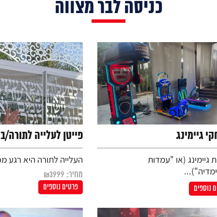
כניסה לבר מצווה
י גיימינג
פייטן לעלייה לתורה/בר
ת גיימינג (או "עמדות
העלייה לתורה היא רגע מכו
מדיה")...
מחיר: ₪3999
פרטים נוספים
 נוספים