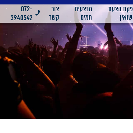
072-
פקת הצעת
מבצעים
צור
שואין
חמים
קשר
3940542